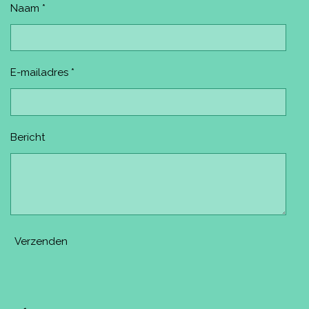
t
m
Naam *
E-mailadres *
Bericht
Verzenden