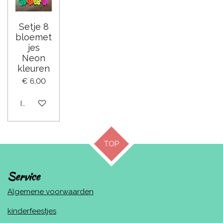
Setje 8
bloemet
jes
Neon
kleuren
€ 6,00
In winkelwagen
TOP
Service
Algemene voorwaarden
kinderfeestjes