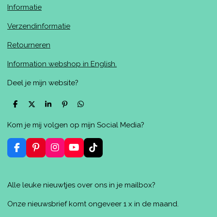
Informatie
Verzendinformatie
Retourneren
Information webshop in English.
Deel je mijn website?
D
D
S
P
D
e
e
h
i
e
l
e
a
n
l
Kom je mij volgen op mijn Social Media?
e
l
r
n
e
n
e
e
n
n
F
P
I
Y
T
a
i
n
o
i
c
n
s
u
k
e
t
t
T
T
Alle leuke nieuwtjes over ons in je mailbox?
b
e
a
u
o
o
r
g
b
k
o
e
r
e
Onze nieuwsbrief komt ongeveer 1 x in de maand.
k
s
a