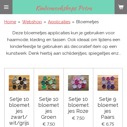
Ga
Kinderworkshops Petra
direct
naar
Home
»
Webshop
»
Applicaties
»
Bloemetjes
de
Deze bloemetjes applicaties kun je gebruiken voor
hoofdinhoud
haarmode, kleding en tassen. Ook ideaal om tijdens een
kinderfeestje te gebruiken als decoratief item op een
kunstwerk. Denk hierbij aan schilderijtjes, spiegeltjes enz...
Setje 10
Setje 10
Setje 10
Setje 9
bloemet
bloemet
bloemet
bloemet
jes
jes
jes Roze
jes
zwart/
Groen
Paars
€ 7,50
wit/grijs
€ 7,50
€ 6,75