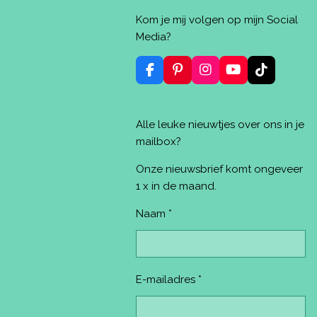
e
e
h
i
l
e
a
n
Kom je mij volgen op mijn Social
e
l
r
n
n
e
e
Media?
n
F
P
I
Y
T
a
i
n
o
i
c
n
s
u
k
e
t
t
T
T
Alle leuke nieuwtjes over ons in je
b
e
a
u
o
o
r
g
b
k
mailbox?
o
e
r
e
k
s
a
Onze nieuwsbrief komt ongeveer
t
m
1 x in de maand.
Naam *
E-mailadres *