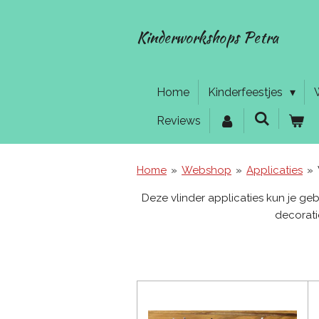
Ga
direct
Kinderworkshops Petra
naar
de
hoofdinhoud
Home
Kinderfeestjes
Reviews
Home
»
Webshop
»
Applicaties
»
Deze vlinder applicaties kun je ge
decoratie