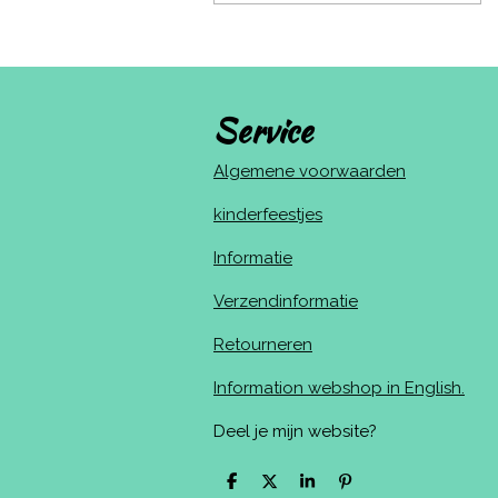
Service
Algemene voorwaarden
kinderfeestjes
Informatie
Verzendinformatie
Retourneren
Information webshop in English.
Deel je mijn website?
D
D
S
P