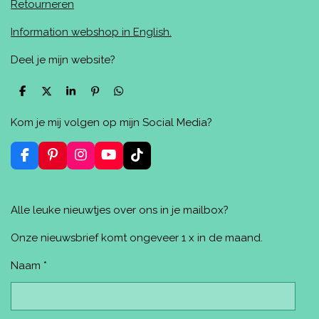
Retourneren
Information webshop in English.
Deel je mijn website?
D
D
S
P
D
e
e
h
i
e
l
e
a
n
l
Kom je mij volgen op mijn Social Media?
e
l
r
n
e
n
e
e
n
n
F
P
I
Y
T
a
i
n
o
i
c
n
s
u
k
e
t
t
T
T
Alle leuke nieuwtjes over ons in je mailbox?
b
e
a
u
o
o
r
g
b
k
o
e
r
e
Onze nieuwsbrief komt ongeveer 1 x in de maand.
k
s
a
t
m
Naam *