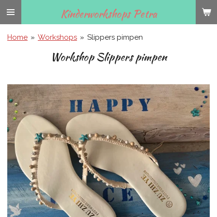
Ga
Kinderworkshops Petra
direct
naar
Home
»
Workshops
»
Slippers pimpen
de
Workshop Slippers pimpen
hoofdinhoud