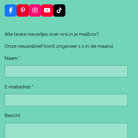
n
e
e
n
n
F
P
I
Y
T
a
i
n
o
i
c
n
s
u
k
e
t
t
T
T
Alle leuke nieuwtjes over ons in je mailbox?
b
e
a
u
o
o
r
g
b
k
o
e
r
e
Onze nieuwsbrief komt ongeveer 1 x in de maand.
k
s
a
t
m
Naam *
E-mailadres *
Bericht