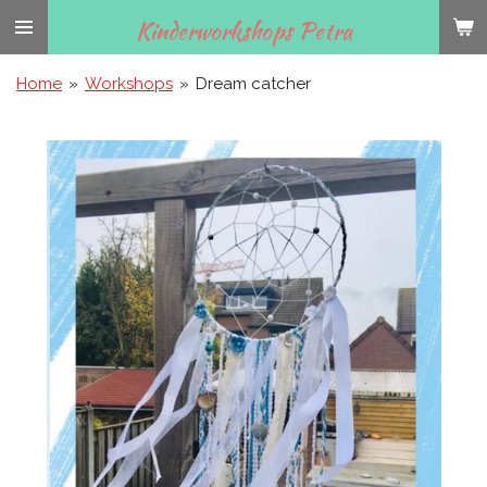
Ga
Kinderworkshops Petra
direct
naar
Home
»
Workshops
»
Dream catcher
de
hoofdinhoud