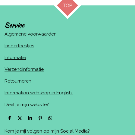
TOP
Service
Algemene voorwaarden
kinderfeestjes
Informatie
Verzendinformatie
Retourneren
Information webshop in English.
Deel je mijn website?
D
D
S
P
D
e
e
h
i
e
l
e
a
n
l
Kom je mij volgen op mijn Social Media?
e
l
r
n
e