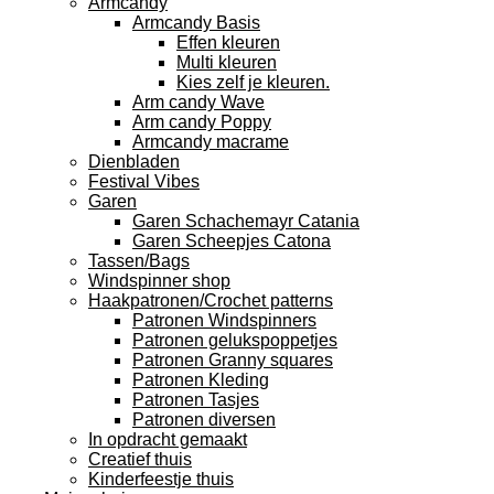
Armcandy
Armcandy Basis
Effen kleuren
Multi kleuren
Kies zelf je kleuren.
Arm candy Wave
Arm candy Poppy
Armcandy macrame
Dienbladen
Festival Vibes
Garen
Garen Schachemayr Catania
Garen Scheepjes Catona
Tassen/Bags
Windspinner shop
Haakpatronen/Crochet patterns
Patronen Windspinners
Patronen gelukspoppetjes
Patronen Granny squares
Patronen Kleding
Patronen Tasjes
Patronen diversen
In opdracht gemaakt
Creatief thuis
Kinderfeestje thuis