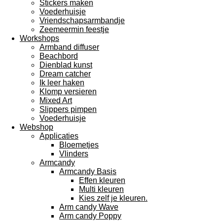
Stickers maken
Voederhuisje
Vriendschapsarmbandje
Zeemeermin feestje
Workshops
Armband diffuser
Beachbord
Dienblad kunst
Dream catcher
Ik leer haken
Klomp versieren
Mixed Art
Slippers pimpen
Voederhuisje
Webshop
Applicaties
Bloemetjes
Vlinders
Armcandy
Armcandy Basis
Effen kleuren
Multi kleuren
Kies zelf je kleuren.
Arm candy Wave
Arm candy Poppy