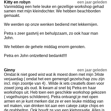
Kitty en robyn
een jaar geleden
Vanmiddag een hele leuke en gezellige workshop gehad
samen met mijn kleindochter. We hebben beachborden
gemaakt.
We werden op onze wenken bediend met lekkernijen.
.
Petra s zeer gastvrij en behulpzaam, zo ook haar man
John.
We hebben de gehele middag enorm genoten.
Petra en John ontzettend bedankt!!!!
Ginny
een jaar geleden
Omdat ik niet goed wist wat ik moest doen met mijn 34ste
verjaardag ( omdat het een gemengd gezelschap zou zijn
incl. mijn zoontje van 4) . Wilde ik iets creatiefs doen voor
zowel jong als oud. Ik kwam al snel bij Petra en haar
workshops uit. Heb toen een geschikte workshop gekozen
( vogelhuisjes schilderen). Petra ontvangt je met open
armen en je kunt merken dat ze er een leuke middag van
wil maken, van drinken tot aan een cakeje zakje chips en
de grabbelton. Ook houdt ze van een kletspraatje. Alles is