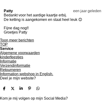
Patty
een jaar geleden
Bedankt voor het aardige kaartje erbij.
De ketting is aangekomen en staat heel leuk 😊
Fijne dag nog!!
Groetjes Patty
Toon meer berichten
TOP
Service
Algemene voorwaarden
kinderfeestjes
Informatie
Verzendinformatie
Retourneren
Information webshop in English.
Deel je mijn website?
D
D
S
P
D
e
e
h
i
e
l
e
a
n
l
Kom je mij volgen op mijn Social Media?
e
l
r
n
e
n
e
e
n