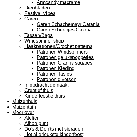
Armcandy macrame
Dienbladen
Festival Vibes
Garen
Garen Schachemayr Catania
Garen Scheepjes Catona
Tassen/Bags
Windspinner shop
Haakpatronen/Crochet patterns
Patronen Windspinners
Patronen gelukspoppetjes
Patronen Granny squares
Patronen Kleding
Patronen Tasjes
Patronen diversen
In opdracht gemaakt
Creatief thuis
Kinderfeestje thuis
Muizenhuis
Muizentuin
Meer over
Atelier
Afhaalpunt
Do's & Don'ts met sieraden
Het allerleukste kinderfeest