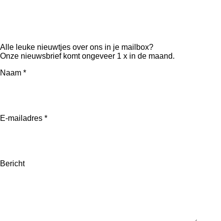
n
F
P
I
Y
T
a
i
n
o
i
c
n
s
u
k
e
t
t
T
T
Alle leuke nieuwtjes over ons in je mailbox?
b
e
a
u
o
Onze nieuwsbrief komt ongeveer 1 x in de maand.
o
r
g
b
k
o
e
r
e
Naam *
k
s
a
t
m
E-mailadres *
Bericht