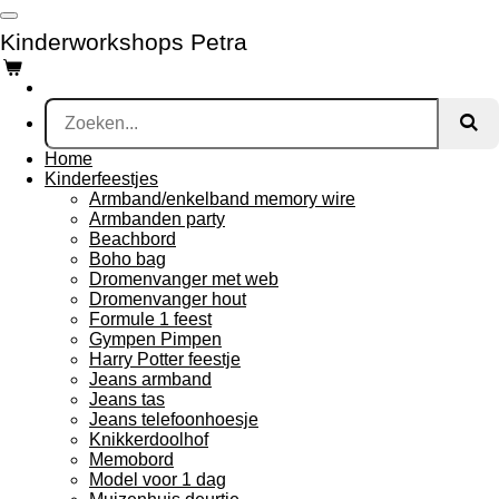
Ga
Kinderworkshops Petra
direct
naar
de
hoofdinhoud
Home
Kinderfeestjes
Armband/enkelband memory wire
Armbanden party
Beachbord
Boho bag
Dromenvanger met web
Dromenvanger hout
Formule 1 feest
Gympen Pimpen
Harry Potter feestje
Jeans armband
Jeans tas
Jeans telefoonhoesje
Knikkerdoolhof
Memobord
Model voor 1 dag