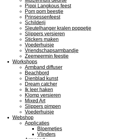
Muizenhuis deurtje
Pippi Langkous feest
Pom pom beestje
Prinsessenfeest
Schilderij
Sleutelhanger kralen poppetje
Slippers versieren
Stickers maken
Voederhuisje
Vriendschapsarmbandje
Zeemeermin feestje
Workshops
Armband diffuser
Beachbord
Dienblad kunst
Dream catcher
Ik leer haken
Klomp versieren
Mixed Art
Slippers pimpen
Voederhuisje
Webshop
Applicaties
Bloemetjes
Vlinders