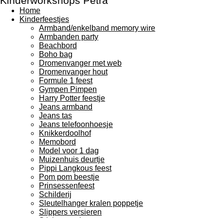
Kinderworkshops Petra
Home
Kinderfeestjes
Armband/enkelband memory wire
Armbanden party
Beachbord
Boho bag
Dromenvanger met web
Dromenvanger hout
Formule 1 feest
Gympen Pimpen
Harry Potter feestje
Jeans armband
Jeans tas
Jeans telefoonhoesje
Knikkerdoolhof
Memobord
Model voor 1 dag
Muizenhuis deurtje
Pippi Langkous feest
Pom pom beestje
Prinsessenfeest
Schilderij
Sleutelhanger kralen poppetje
Slippers versieren