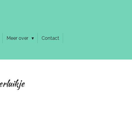
Meer over
Contact
rluikje