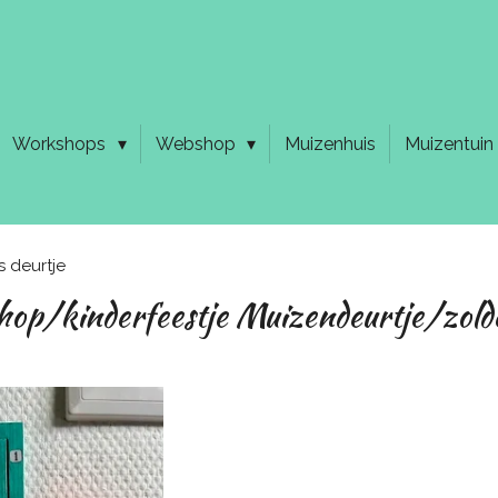
Workshops
Webshop
Muizenhuis
Muizentuin
s deurtje
op/kinderfeestje Muizendeurtje/zolde