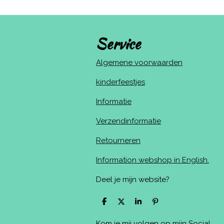
Service
Algemene voorwaarden
kinderfeestjes
Informatie
Verzendinformatie
Retourneren
Information webshop in English.
Deel je mijn website?
D
D
S
P
e
e
h
i
l
e
a
n
Kom je mij volgen op mijn Social