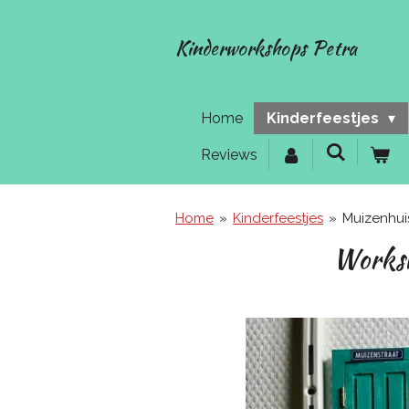
Ga
direct
Kinderworkshops Petra
naar
de
hoofdinhoud
Home
Kinderfeestjes
Reviews
Home
»
Kinderfeestjes
»
Muizenhui
Worksh