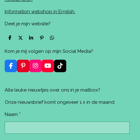
Information webshop in English.
Deel je mijn website?
D
D
S
P
D
e
e
h
i
e
l
e
a
n
l
Kom je mij volgen op mijn Social Media?
e
l
r
n
e
n
e
e
n
n
F
P
I
Y
T
a
i
n
o
i
c
n
s
u
k
e
t
t
T
T
Alle leuke nieuwtjes over ons in je mailbox?
b
e
a
u
o
o
r
g
b
k
o
e
r
e
Onze nieuwsbrief komt ongeveer 1 x in de maand.
k
s
a
t
m
Naam *