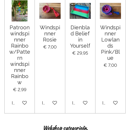
Patroon
Windspi
Dienbla
Windspi
windspi
nner
d Belief
nner
nner
Rosie
in
Lowlan
Rainbo
Yourself
ds
€ 7,00
w/Patte
Pink/Bl
€ 29,95
rn
ue
windspi
€ 7,00
nner
Rainbo
w
€ 2,99
In winkelwagen
In winkelwagen
In winkelwagen
In winkelwag
Webshop categorieën.