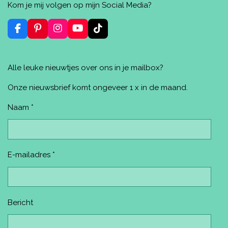
l
e
a
n
l
Kom je mij volgen op mijn Social Media?
e
l
r
n
e
n
e
e
n
n
F
P
I
Y
T
a
i
n
o
i
c
n
s
u
k
e
t
t
T
T
Alle leuke nieuwtjes over ons in je mailbox?
b
e
a
u
o
o
r
g
b
k
o
e
r
e
Onze nieuwsbrief komt ongeveer 1 x in de maand.
k
s
a
t
m
Naam *
E-mailadres *
Bericht