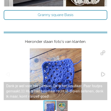
Granny square Basis
Hieronder staan foto's van klanten.
Dank je wel voor het patroon. Dit is het resultaat. Paar foutjes
gemaakt.🤷‍♀️ Hij is niet helemaal recht.🤣 Blijven oefenen, denk
ik maar, komt vanzelf goed!