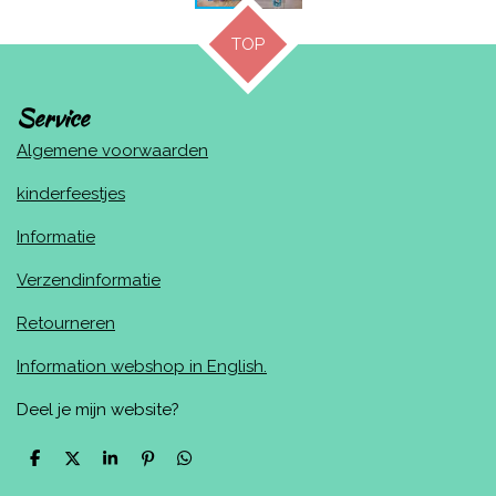
TOP
Service
Algemene voorwaarden
kinderfeestjes
Informatie
Verzendinformatie
Retourneren
Information webshop in English.
Deel je mijn website?
D
D
S
P
D
e
e
h
i
e