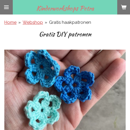
Ga
Kinderworkshops Petra
direct
naar
Home
»
Webshop
»
Gratis haakpatronen
de
Gratis DIY patronen
hoofdinhoud