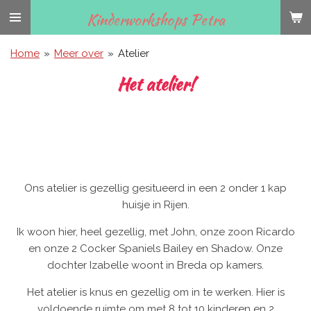
Ga
Kinderworkshops Petra
direct
naar
Home
»
Meer over
»
Atelier
de
Het atelier!
hoofdinhoud
Ons atelier is gezellig gesitueerd in een 2 onder 1 kap
huisje in Rijen.
Ik woon hier, heel gezellig, met John, onze zoon Ricardo
en onze 2 Cocker Spaniels Bailey en Shadow. Onze
dochter Izabelle woont in Breda op kamers.
Het atelier is knus en gezellig om in te werken. Hier is
voldoende ruimte om met 8 tot 10 kinderen en 2