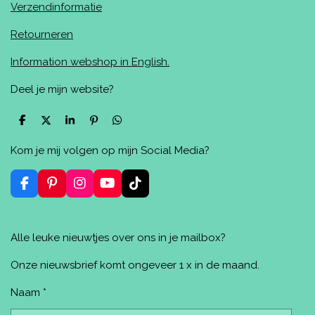
Verzendinformatie
Retourneren
Information webshop in English.
Deel je mijn website?
D
D
S
P
D
e
e
h
i
e
l
e
a
n
l
Kom je mij volgen op mijn Social Media?
e
l
r
n
e
n
e
e
n
n
F
P
I
Y
T
a
i
n
o
i
c
n
s
u
k
e
t
t
T
T
Alle leuke nieuwtjes over ons in je mailbox?
b
e
a
u
o
o
r
g
b
k
o
e
r
e
Onze nieuwsbrief komt ongeveer 1 x in de maand.
k
s
a
t
m
Naam *