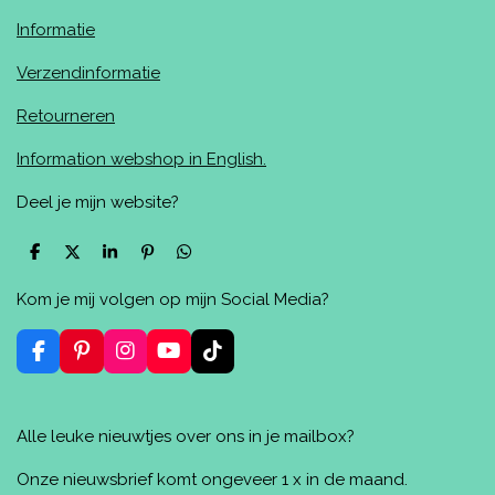
Informatie
Verzendinformatie
Retourneren
Information webshop in English.
Deel je mijn website?
D
D
S
P
D
e
e
h
i
e
l
e
a
n
l
Kom je mij volgen op mijn Social Media?
e
l
r
n
e
n
e
e
n
n
F
P
I
Y
T
a
i
n
o
i
c
n
s
u
k
e
t
t
T
T
Alle leuke nieuwtjes over ons in je mailbox?
b
e
a
u
o
o
r
g
b
k
o
e
r
e
Onze nieuwsbrief komt ongeveer 1 x in de maand.