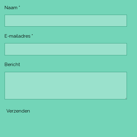
k
s
a
t
m
Naam *
E-mailadres *
Bericht
Verzenden