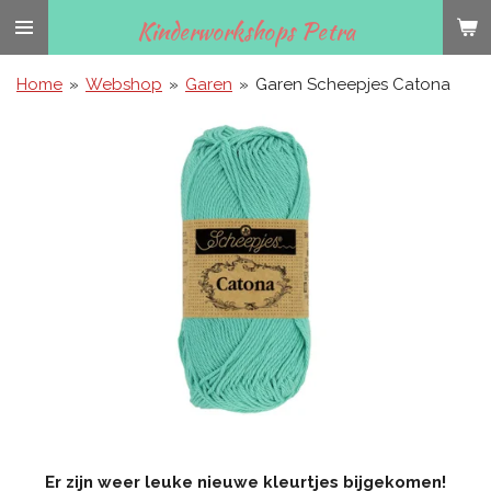
Ga
Kinderworkshops Petra
direct
naar
Home
»
Webshop
»
Garen
»
Garen Scheepjes Catona
de
hoofdinhoud
Er zijn weer leuke nieuwe kleurtjes bijgekomen!