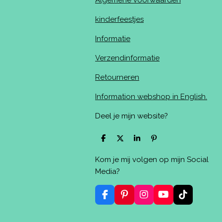
Algemene voorwaarden
kinderfeestjes
Informatie
Verzendinformatie
Retourneren
Information webshop in English.
Deel je mijn website?
D
D
S
P
e
e
h
i
l
e
a
n
Kom je mij volgen op mijn Social
e
l
r
n
n
e
e
Media?
n
F
P
I
Y
T
a
i
n
o
i
c
n
s
u
k