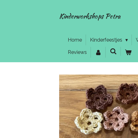
Ga
direct
Kinderworkshops Petra
naar
de
hoofdinhoud
Home
Kinderfeestjes
Reviews