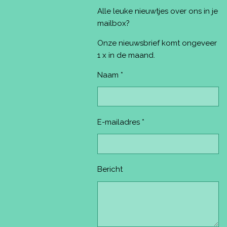
e
t
t
T
T
Alle leuke nieuwtjes over ons in je
b
e
a
u
o
o
r
g
b
k
mailbox?
o
e
r
e
k
s
a
Onze nieuwsbrief komt ongeveer
t
m
1 x in de maand.
Naam *
E-mailadres *
Bericht