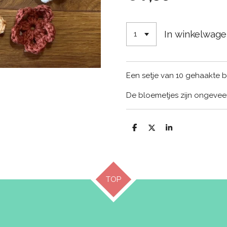
In winkelwag
Een setje van 10 gehaakte bl
De bloemetjes zijn ongevee
D
D
S
e
e
h
l
e
a
e
l
r
n
e
TOP