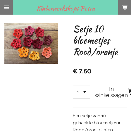
Ga
Kinderworkshops Petra
direct
naar
Setje 10
de
hoofdinhoud
bloemetjes
Rood/oranje
€ 7,50
In
winkelwagen
Een setje van 10
gehaakte bloemetjes in
Rood/oranje tinten.