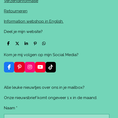
Verzendinformatie
Retourneren
Information webshop in English.
Deel je mijn website?
D
D
S
P
D
e
e
h
i
e
l
e
a
n
l
Kom je mij volgen op mijn Social Media?
e
l
r
n
e
n
e
e
n
n
F
P
I
Y
T
a
i
n
o
i
c
n
s
u
k
e
t
t
T
T
Alle leuke nieuwtjes over ons in je mailbox?
b
e
a
u
o
o
r
g
b
k
o
e
r
e
Onze nieuwsbrief komt ongeveer 1 x in de maand.
k
s
a
t
m
Naam *