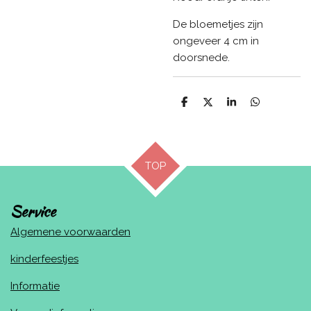
De bloemetjes zijn
ongeveer 4 cm in
doorsnede.
D
D
S
D
e
e
h
e
l
e
a
l
e
l
r
e
n
e
n
TOP
Service
Algemene voorwaarden
kinderfeestjes
Informatie