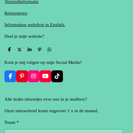
Verzendinformatie
Retourneren
Information webshop in English.
Deel je mijn website?
D
D
S
P
D
e
e
h
i
e
l
e
a
n
l
Kom je mij volgen op mijn Social Media?
e
l
r
n
e
n
e
e
n
n
F
P
I
Y
T
a
i
n
o
i
c
n
s
u
k
e
t
t
T
T
Alle leuke nieuwtjes over ons in je mailbox?
b
e
a
u
o
o
r
g
b
k
o
e
r
e
Onze nieuwsbrief komt ongeveer 1 x in de maand.
k
s
a
t
m
Naam *