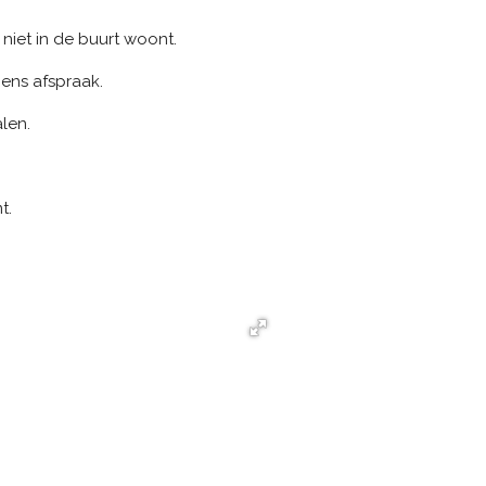
 niet in de buurt woont.
gens afspraak.
len.
t.