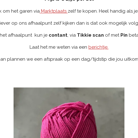
jk om het garen via
Marktplaats
zelf te kopen.
Heel handig als je
liever op ons afhaalpunt zelf kijken dan is dat ook mogelijk vol
het afhaalpunt kun je
contant
, via
Tikkie scan
of met
Pin
beta
Laat het me weten via een
berichtje.
an plannen we een afspraak op een dag/tijdstip die jou uitkom