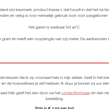
rd 100 keurmerk, product klasse 1; dat houdt in dat het na test
nden en veilig is voor menselijk gebruik (ook voor pasgeboren 
Het garen is wasbaar tot 40°C.
 gram en heeft een looplengte van 125 meter. De aanbevolen n
e kleuren die ik op voorraad heb in mijn atelier. Geef in het b
en de hoeveelheid je wilt hebben. Ik stuur je binnen 24 uur een
orraad heb geef het dan door via het
contactformulier
en dan nee
bestelling.
Prijs is € 2,50 per bol