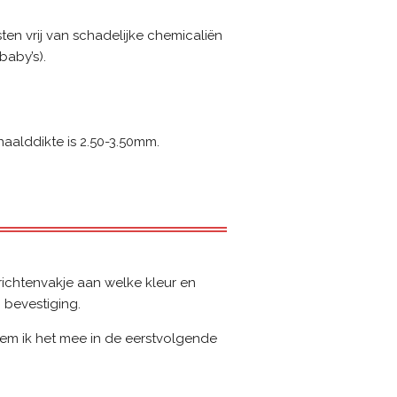
en vrij van schadelijke chemicaliën
baby’s).
aalddikte is 2.50-3.50mm.
erichtenvakje aan welke kleur en
 bevestiging.
m ik het mee in de eerstvolgende