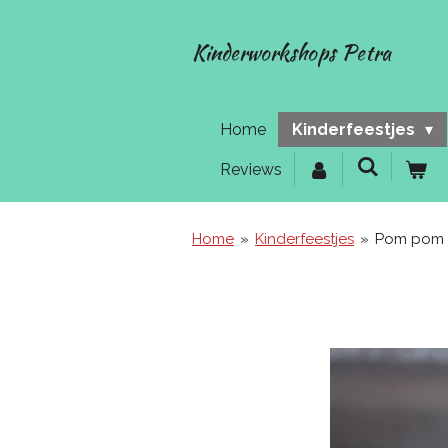
Ga
direct
Kinderworkshops Petra
naar
de
hoofdinhoud
Home
Kinderfeestjes
Reviews
Home
»
Kinderfeestjes
»
Pom pom 