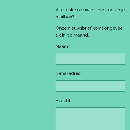
c
n
s
u
k
e
t
t
T
T
Alle leuke nieuwtjes over ons in je
b
e
a
u
o
o
r
g
b
k
mailbox?
o
e
r
e
k
s
a
Onze nieuwsbrief komt ongeveer
t
m
1 x in de maand.
Naam *
E-mailadres *
Bericht