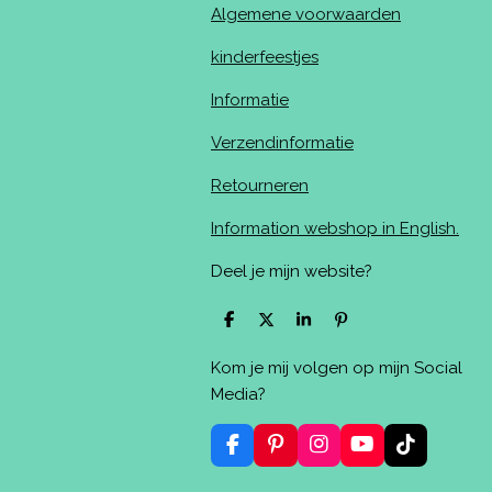
Algemene voorwaarden
kinderfeestjes
Informatie
Verzendinformatie
Retourneren
Information webshop in English.
Deel je mijn website?
D
D
S
P
e
e
h
i
l
e
a
n
Kom je mij volgen op mijn Social
e
l
r
n
n
e
e
Media?
n
F
P
I
Y
T
a
i
n
o
i