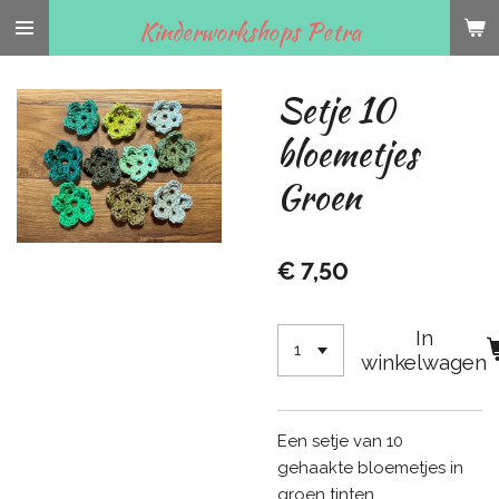
Ga
Kinderworkshops Petra
direct
naar
Setje 10
de
hoofdinhoud
bloemetjes
Groen
€ 7,50
In
winkelwagen
Een setje van 10
gehaakte bloemetjes in
groen tinten.