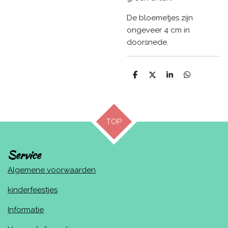
De bloemetjes zijn
ongeveer 4 cm in
doorsnede.
D
D
S
D
e
e
h
e
l
e
a
l
e
l
r
e
n
e
n
TOP
Service
Algemene voorwaarden
kinderfeestjes
Informatie