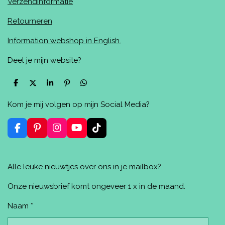
Verzendinformatie
Retourneren
Information webshop in English.
Deel je mijn website?
D
D
S
P
D
e
e
h
i
e
l
e
a
n
l
Kom je mij volgen op mijn Social Media?
e
l
r
n
e
n
e
e
n
n
F
P
I
Y
T
a
i
n
o
i
c
n
s
u
k
e
t
t
T
T
Alle leuke nieuwtjes over ons in je mailbox?
b
e
a
u
o
o
r
g
b
k
o
e
r
e
Onze nieuwsbrief komt ongeveer 1 x in de maand.
k
s
a
t
m
Naam *