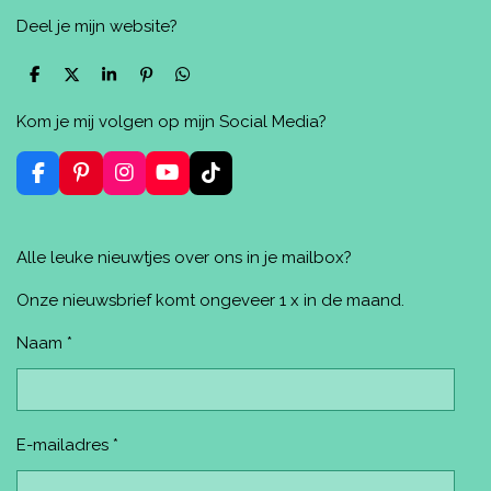
Deel je mijn website?
D
D
S
P
D
e
e
h
i
e
l
e
a
n
l
Kom je mij volgen op mijn Social Media?
e
l
r
n
e
n
e
e
n
n
F
P
I
Y
T
a
i
n
o
i
c
n
s
u
k
e
t
t
T
T
Alle leuke nieuwtjes over ons in je mailbox?
b
e
a
u
o
o
r
g
b
k
o
e
r
e
Onze nieuwsbrief komt ongeveer 1 x in de maand.
k
s
a
t
m
Naam *
E-mailadres *