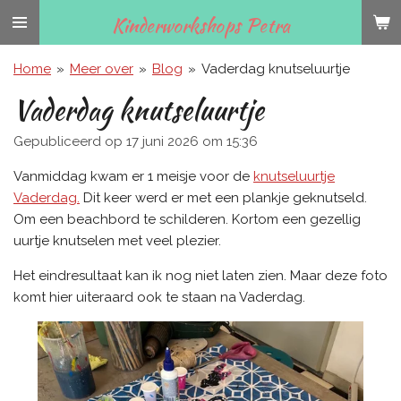
Ga
Kinderworkshops Petra
direct
naar
Home
»
Meer over
»
Blog
»
Vaderdag knutseluurtje
de
Vaderdag knutseluurtje
hoofdinhoud
Gepubliceerd op 17 juni 2026 om 15:36
Vanmiddag kwam er 1 meisje voor de
knutseluurtje
Vaderdag.
Dit keer werd er met een plankje geknutseld.
Om een beachbord te schilderen. Kortom een gezellig
uurtje knutselen met veel plezier.
Het eindresultaat kan ik nog niet laten zien. Maar deze foto
komt hier uiteraard ook te staan na Vaderdag.