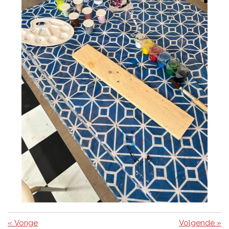
«
Vorige
Volgende
»