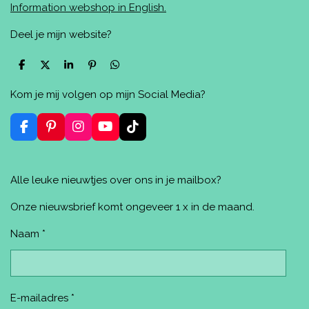
Information webshop in English.
Deel je mijn website?
D
D
S
P
D
e
e
h
i
e
l
e
a
n
l
Kom je mij volgen op mijn Social Media?
e
l
r
n
e
n
e
e
n
n
F
P
I
Y
T
a
i
n
o
i
c
n
s
u
k
e
t
t
T
T
Alle leuke nieuwtjes over ons in je mailbox?
b
e
a
u
o
o
r
g
b
k
o
e
r
e
Onze nieuwsbrief komt ongeveer 1 x in de maand.
k
s
a
t
m
Naam *
E-mailadres *