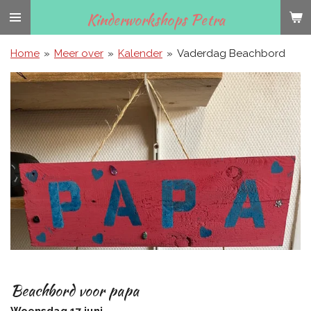
Ga
Kinderworkshops Petra
direct
naar
Home
»
Meer over
»
Kalender
»
Vaderdag Beachbord
de
hoofdinhoud
Beachbord voor papa
Woensdag 17 juni