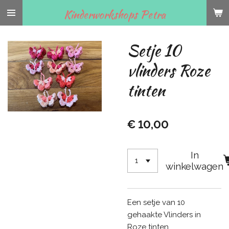
Ga
Kinderworkshops Petra
direct
naar
Setje 10
de
hoofdinhoud
vlinders Roze
tinten
€ 10,00
In
winkelwagen
Een setje van 10
gehaakte Vlinders in
Roze tinten.