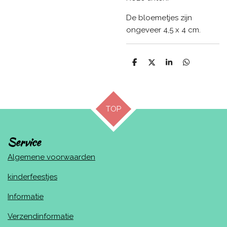
De bloemetjes zijn
ongeveer 4,5 x 4 cm.
D
D
S
D
e
e
h
e
l
e
a
l
e
l
r
e
n
e
n
TOP
Service
Algemene voorwaarden
kinderfeestjes
Informatie
Verzendinformatie