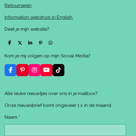
Retourneren
Information webshop in English.
Deel je mijn website?
D
D
S
P
D
e
e
h
i
e
l
e
a
n
l
Kom je mij volgen op mijn Social Media?
e
l
r
n
e
n
e
e
n
n
F
P
I
Y
T
a
i
n
o
i
c
n
s
u
k
e
t
t
T
T
Alle leuke nieuwtjes over ons in je mailbox?
b
e
a
u
o
o
r
g
b
k
o
e
r
e
Onze nieuwsbrief komt ongeveer 1 x in de maand.
k
s
a
t
m
Naam *