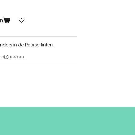
en
nders in de Paarse tinten.
 4,5 x 4 cm.