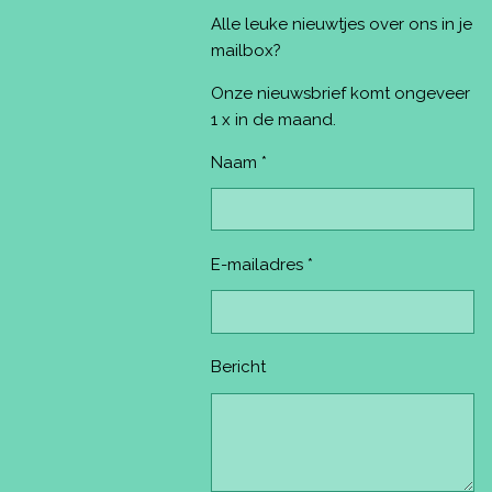
e
t
t
T
T
Alle leuke nieuwtjes over ons in je
b
e
a
u
o
o
r
g
b
k
mailbox?
o
e
r
e
k
s
a
Onze nieuwsbrief komt ongeveer
t
m
1 x in de maand.
Naam *
E-mailadres *
Bericht