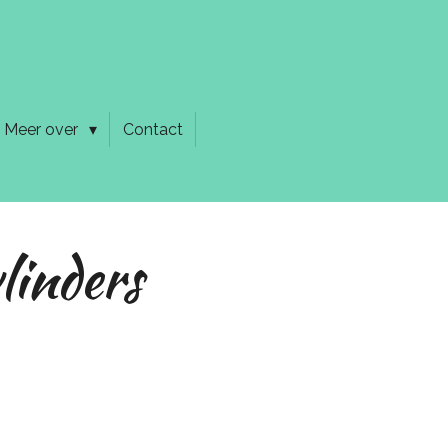
Meer over
Contact
linders