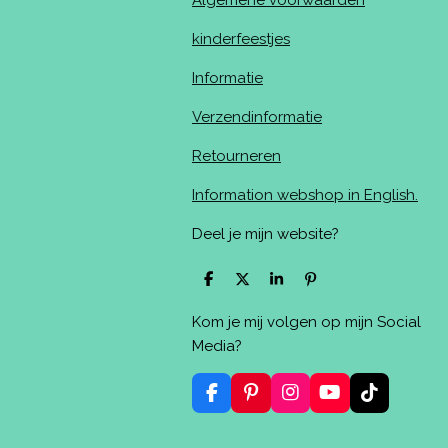
Algemene voorwaarden
kinderfeestjes
Informatie
Verzendinformatie
Retourneren
Information webshop in English.
Deel je mijn website?
D
D
S
P
e
e
h
i
l
e
a
n
Kom je mij volgen op mijn Social
e
l
r
n
n
e
e
Media?
n
F
P
I
Y
T
a
i
n
o
i
c
n
s
u
k