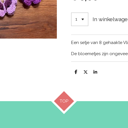
In winkelwag
Een setje van 8 gehaakte Vli
De bloemetjes zijn ongeveer
D
D
S
e
e
h
l
e
a
e
l
r
n
e
TOP