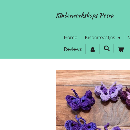
Ga
direct
Kinderworkshops Petra
naar
de
hoofdinhoud
Home
Kinderfeestjes
Reviews