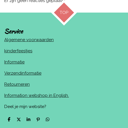
Er zijn geen reacties geplaatst.
TOP
Service
Algemene voorwaarden
kinderfeestjes
Informatie
Verzendinformatie
Retourneren
Information webshop in English.
Deel je mijn website?
D
D
S
P
D
e
e
h
i
e