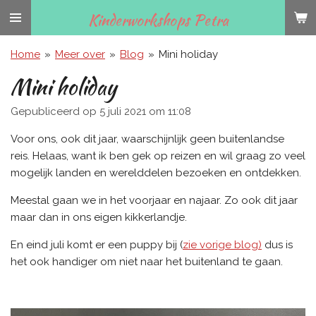
Ga
Kinderworkshops Petra
direct
naar
Home
»
Meer over
»
Blog
»
Mini holiday
de
Mini holiday
hoofdinhoud
Gepubliceerd op 5 juli 2021 om 11:08
Voor ons, ook dit jaar, waarschijnlijk geen buitenlandse
reis. Helaas, want ik ben gek op reizen en wil graag zo veel
mogelijk landen en werelddelen bezoeken en ontdekken.
Meestal gaan we in het voorjaar en najaar. Zo ook dit jaar
maar dan in ons eigen kikkerlandje.
En eind juli komt er een puppy bij (
zie vorige blog)
dus is
het ook handiger om niet naar het buitenland te gaan.