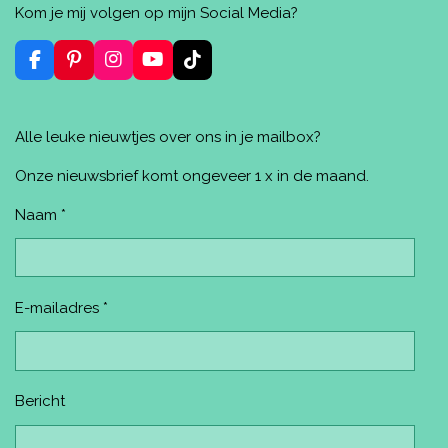
l
e
a
n
l
Kom je mij volgen op mijn Social Media?
e
l
r
n
e
n
e
e
n
n
F
P
I
Y
T
a
i
n
o
i
c
n
s
u
k
e
t
t
T
T
Alle leuke nieuwtjes over ons in je mailbox?
b
e
a
u
o
o
r
g
b
k
o
e
r
e
Onze nieuwsbrief komt ongeveer 1 x in de maand.
k
s
a
t
m
Naam *
E-mailadres *
Bericht