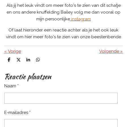
Als jij het leuk vindt om meer foto's te zien van dit schatje
en ons andere knuffelding Bailey volg me dan vooral op
mijn persoonlijke
instagram
Of laat hieronder een reactie achter als je het ook leuk
vindt om hier meer foto's te zien van onze beestenbende
«
Vorige
Volgende
»
D
D
S
D
e
e
h
e
l
e
a
l
Reactie plaatsen
e
l
r
e
n
e
n
Naam *
E-mailadres *