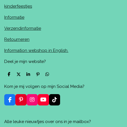
kinderfeestjes
Informatie
Verzendinformatie
Retourneren
Information webshop in English.
Deel je mijn website?
D
D
S
P
D
e
e
h
i
e
l
e
a
n
l
Kom je mij volgen op mijn Social Media?
e
l
r
n
e
n
e
e
n
n
F
P
I
Y
T
a
i
n
o
i
c
n
s
u
k
e
t
t
T
T
Alle leuke nieuwtjes over ons in je mailbox?
b
e
a
u
o