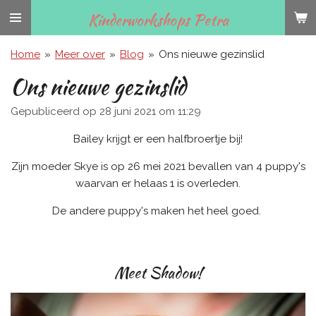
Ga
Kinderworkshops Petra
direct
naar
Home
»
Meer over
»
Blog
»
Ons nieuwe gezinslid
de
Ons nieuwe gezinslid
hoofdinhoud
Gepubliceerd op 28 juni 2021 om 11:29
Bailey krijgt er een halfbroertje bij!
Zijn moeder Skye is op 26 mei 2021 bevallen van 4 puppy's
waarvan er helaas 1 is overleden.
De andere puppy's maken het heel goed.
Meet Shadow!