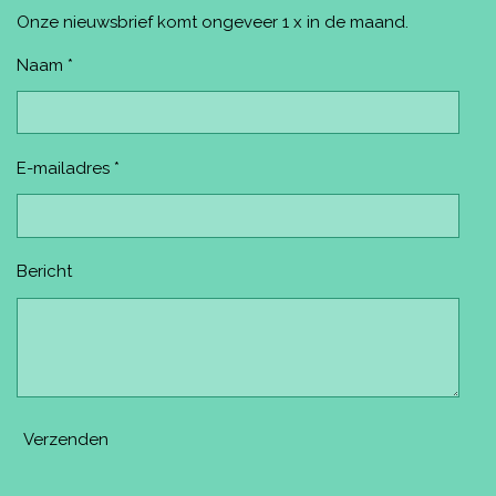
o
r
g
b
k
o
e
r
e
Onze nieuwsbrief komt ongeveer 1 x in de maand.
k
s
a
t
m
Naam *
E-mailadres *
Bericht
Verzenden