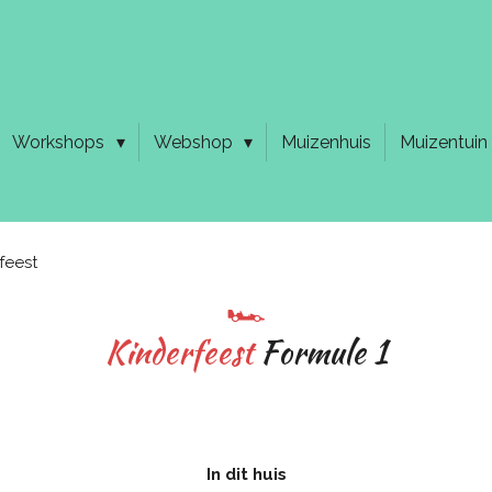
Workshops
Webshop
Muizenhuis
Muizentuin
feest
🏎️
Kinderfeest
Formule
1
In dit huis