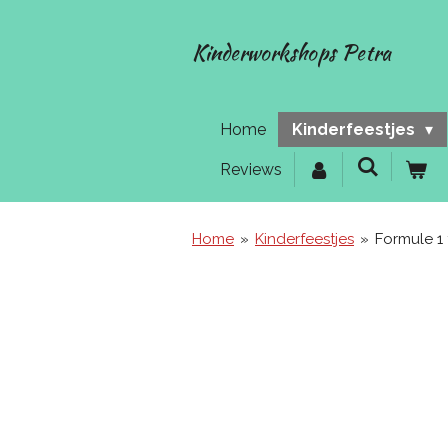
Ga
direct
Kinderworkshops Petra
naar
de
hoofdinhoud
Home
Kinderfeestjes
Reviews
Home
»
Kinderfeestjes
»
Formule 1 