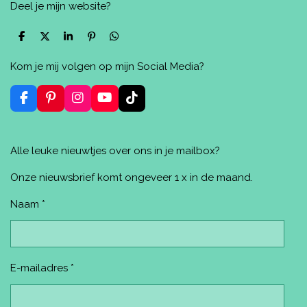
Deel je mijn website?
D
D
S
P
D
e
e
h
i
e
l
e
a
n
l
Kom je mij volgen op mijn Social Media?
e
l
r
n
e
n
e
e
n
n
F
P
I
Y
T
a
i
n
o
i
c
n
s
u
k
e
t
t
T
T
Alle leuke nieuwtjes over ons in je mailbox?
b
e
a
u
o
o
r
g
b
k
o
e
r
e
Onze nieuwsbrief komt ongeveer 1 x in de maand.
k
s
a
t
m
Naam *
E-mailadres *