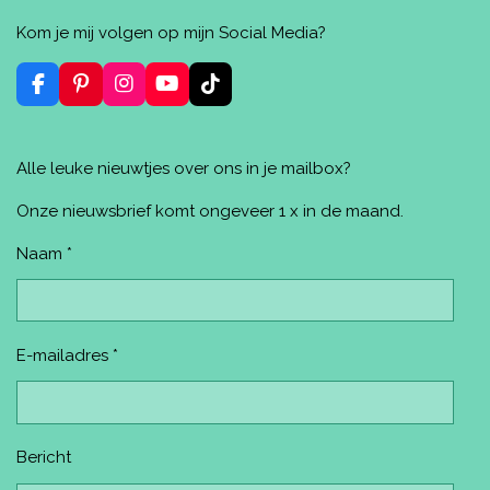
e
e
h
i
e
l
e
a
n
l
Kom je mij volgen op mijn Social Media?
e
l
r
n
e
n
e
e
n
n
F
P
I
Y
T
a
i
n
o
i
c
n
s
u
k
e
t
t
T
T
Alle leuke nieuwtjes over ons in je mailbox?
b
e
a
u
o
o
r
g
b
k
o
e
r
e
Onze nieuwsbrief komt ongeveer 1 x in de maand.
k
s
a
t
m
Naam *
E-mailadres *
Bericht