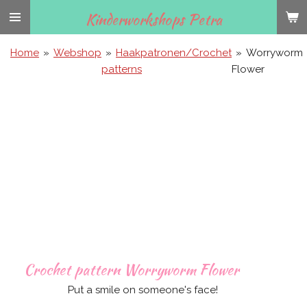
Ga
Kinderworkshops Petra
direct
naar
Home
»
Webshop
»
Haakpatronen/Crochet
»
Worryworm
de
patterns
Flower
hoofdinhoud
Crochet pattern Worryworm Flower
Put a smile on someone's face!