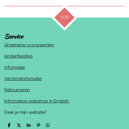
TOP
Service
Algemene voorwaarden
kinderfeestjes
Informatie
Verzendinformatie
Retourneren
Information webshop in English.
Deel je mijn website?
D
D
S
P
D