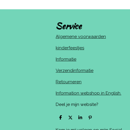
Service
Algemene voorwaarden
kinderfeestjes
Informatie
Verzendinformatie
Retourneren
Information webshop in English.
Deel je mijn website?
D
D
S
P
e
e
h
i
l
e
a
n