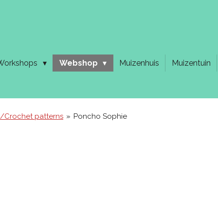
Workshops
Webshop
Muizenhuis
Muizentuin
/Crochet patterns
»
Poncho Sophie