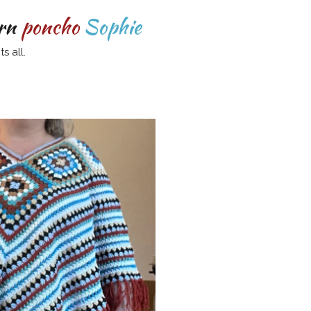
rn
poncho
Sophie
s all.