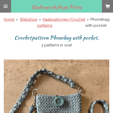
Ga
Kinderworkshops Petra
direct
naar
Home
»
Webshop
»
Haakpatronen/Crochet
»
Phonebag
de
patterns
with pocket
hoofdinhoud
Crochetpattern Phonebag with pocket.
3 patterns in one!