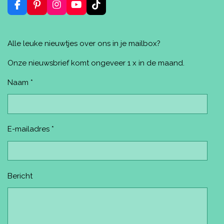
n
F
P
I
Y
T
a
i
n
o
i
c
n
s
u
k
e
t
t
T
T
Alle leuke nieuwtjes over ons in je mailbox?
b
e
a
u
o
o
r
g
b
k
o
e
r
e
Onze nieuwsbrief komt ongeveer 1 x in de maand.
k
s
a
t
m
Naam *
E-mailadres *
Bericht