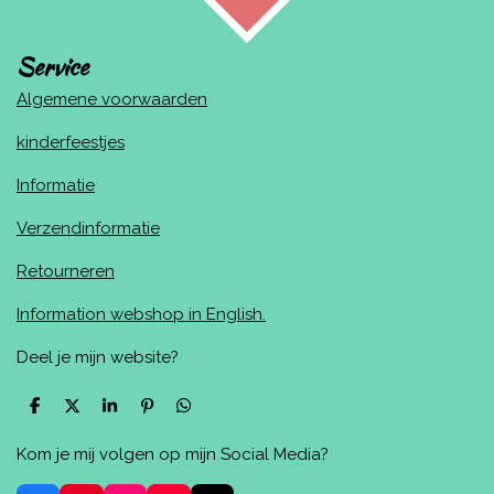
Service
Algemene voorwaarden
kinderfeestjes
Informatie
Verzendinformatie
Retourneren
Information webshop in English.
Deel je mijn website?
D
D
S
P
D
e
e
h
i
e
l
e
a
n
l
Kom je mij volgen op mijn Social Media?
e
l
r
n
e
n
e
e
n