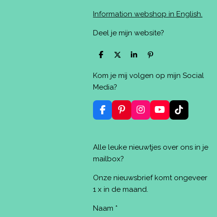
Information webshop in English.
Deel je mijn website?
D
D
S
P
e
e
h
i
l
e
a
n
Kom je mij volgen op mijn Social
e
l
r
n
n
e
e
Media?
n
F
P
I
Y
T
a
i
n
o
i
c
n
s
u
k
e
t
t
T
T
Alle leuke nieuwtjes over ons in je
b
e
a
u
o
o
r
g
b
k
mailbox?
o
e
r
e
k
s
a
Onze nieuwsbrief komt ongeveer
t
m
1 x in de maand.
Naam *