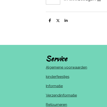
D
D
S
e
e
h
l
e
a
e
l
r
n
e
Service
Algemene voorwaarden
kinderfeestjes
Informatie
Verzendinformatie
Retourneren