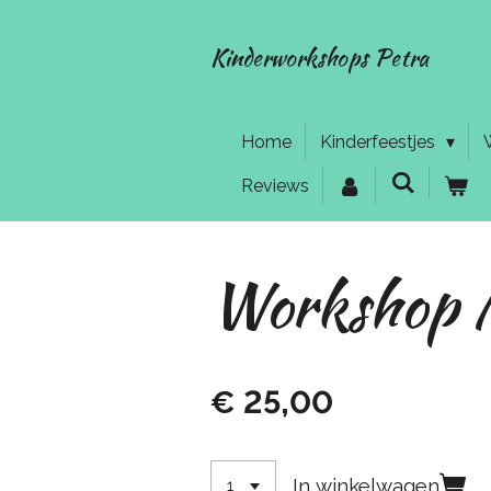
Ga
direct
Kinderworkshops Petra
naar
de
hoofdinhoud
Home
Kinderfeestjes
Reviews
Workshop 
€ 25,00
In winkelwagen