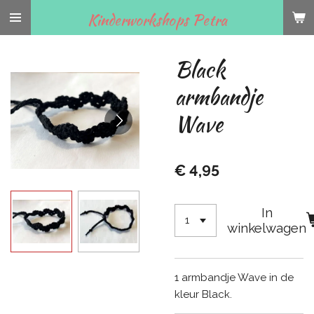
Ga
Kinderworkshops Petra
direct
naar
Black
de
hoofdinhoud
armbandje
Wave
€ 4,95
In
winkelwagen
1 armbandje Wave in de
kleur Black.