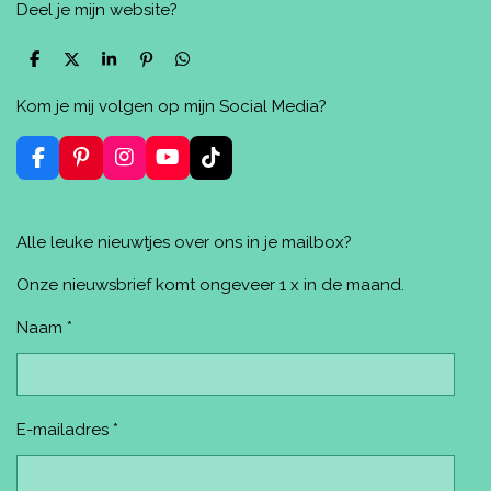
Deel je mijn website?
D
D
S
P
D
e
e
h
i
e
l
e
a
n
l
Kom je mij volgen op mijn Social Media?
e
l
r
n
e
n
e
e
n
n
F
P
I
Y
T
a
i
n
o
i
c
n
s
u
k
e
t
t
T
T
Alle leuke nieuwtjes over ons in je mailbox?
b
e
a
u
o
o
r
g
b
k
o
e
r
e
Onze nieuwsbrief komt ongeveer 1 x in de maand.
k
s
a
t
m
Naam *
E-mailadres *