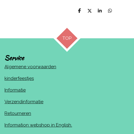
D
D
S
D
e
e
h
e
l
e
a
l
e
l
r
e
n
e
n
TOP
Service
Algemene voorwaarden
kinderfeestjes
Informatie
Verzendinformatie
Retourneren
Information webshop in English.