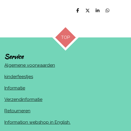
D
D
S
D
e
e
h
e
l
e
a
l
e
l
r
e
n
e
n
TOP
Service
Algemene voorwaarden
kinderfeestjes
Informatie
Verzendinformatie
Retourneren
Information webshop in English.