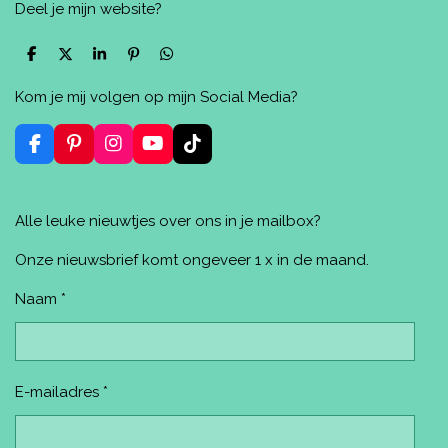
Deel je mijn website?
D
D
S
P
D
e
e
h
i
e
l
e
a
n
l
Kom je mij volgen op mijn Social Media?
e
l
r
n
e
n
e
e
n
n
F
P
I
Y
T
a
i
n
o
i
c
n
s
u
k
e
t
t
T
T
Alle leuke nieuwtjes over ons in je mailbox?
b
e
a
u
o
o
r
g
b
k
o
e
r
e
Onze nieuwsbrief komt ongeveer 1 x in de maand.
k
s
a
t
m
Naam *
E-mailadres *