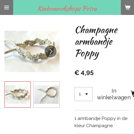
Ga
Kinderworkshops Petra
direct
naar
Champagne
de
hoofdinhoud
armbandje
Poppy
€ 4,95
In
winkelwagen
1 armbandje Poppy in de
kleur Champagne.