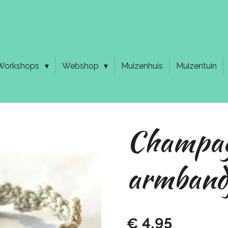
Workshops
Webshop
Muizenhuis
Muizentuin
Champa
armband
€ 4,95