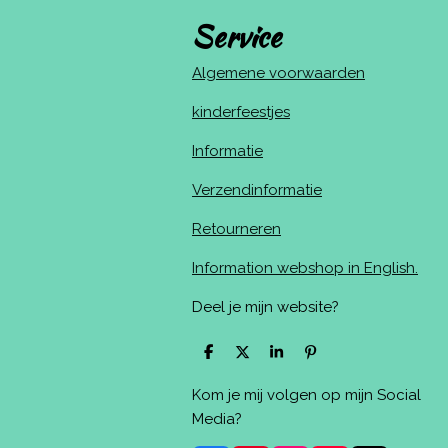
Service
Algemene voorwaarden
kinderfeestjes
Informatie
Verzendinformatie
Retourneren
Information webshop in English.
Deel je mijn website?
D
D
S
P
e
e
h
i
l
e
a
n
Kom je mij volgen op mijn Social
e
l
r
n
n
e
e
Media?
n