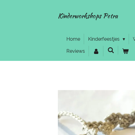
Ga
direct
Kinderworkshops Petra
naar
de
hoofdinhoud
Home
Kinderfeestjes
Reviews