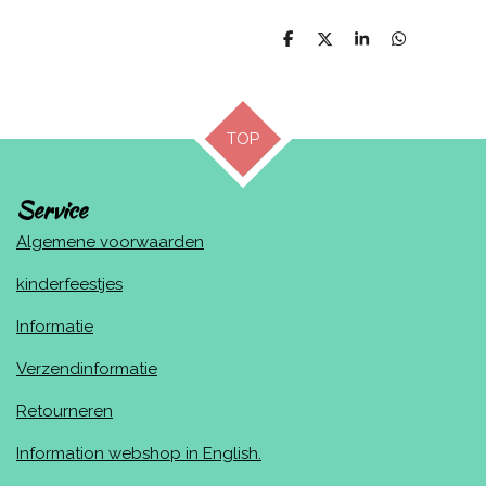
D
D
S
D
e
e
h
e
l
e
a
l
e
l
r
e
n
e
n
TOP
Service
Algemene voorwaarden
kinderfeestjes
Informatie
Verzendinformatie
Retourneren
Information webshop in English.