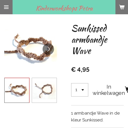
Ga
Kinderworkshops Petra
direct
naar
Sunkissed
de
hoofdinhoud
armbandje
Wave
€ 4,95
In
winkelwagen
1 armbandje Wave in de
kleur Sunkissed.