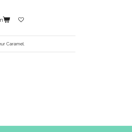
en
eur Caramel.