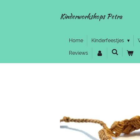
Ga
direct
Kinderworkshops Petra
naar
de
hoofdinhoud
Home
Kinderfeestjes
Reviews