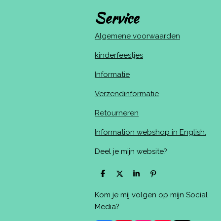
Service
Algemene voorwaarden
kinderfeestjes
Informatie
Verzendinformatie
Retourneren
Information webshop in English.
Deel je mijn website?
D
D
S
P
e
e
h
i
l
e
a
n
Kom je mij volgen op mijn Social
e
l
r
n
n
e
e
Media?
n