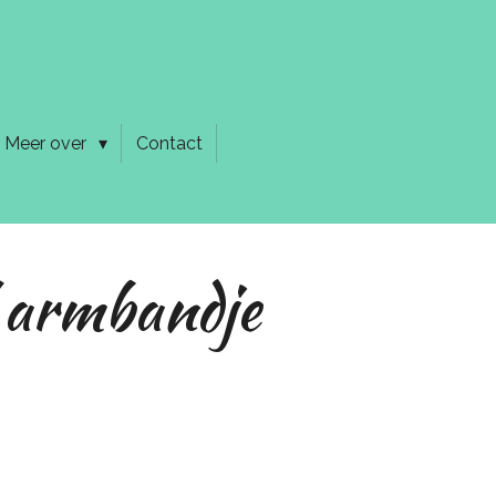
Meer over
Contact
 armbandje