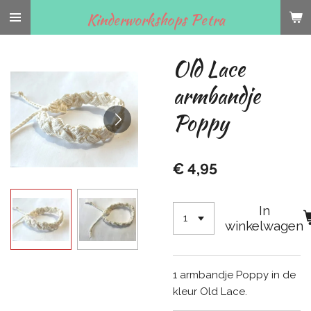
Ga
Kinderworkshops Petra
direct
naar
Old Lace
de
hoofdinhoud
armbandje
Poppy
€ 4,95
In
winkelwagen
1 armbandje Poppy in de
kleur Old Lace.