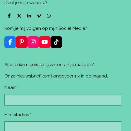
Deel je mijn website?
D
D
S
P
D
e
e
h
i
e
l
e
a
n
l
Kom je mij volgen op mijn Social Media?
e
l
r
n
e
n
e
e
n
n
F
P
I
Y
T
a
i
n
o
i
c
n
s
u
k
e
t
t
T
T
Alle leuke nieuwtjes over ons in je mailbox?
b
e
a
u
o
o
r
g
b
k
o
e
r
e
Onze nieuwsbrief komt ongeveer 1 x in de maand.
k
s
a
t
m
Naam *
E-mailadres *