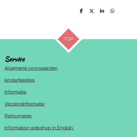
D
D
S
D
e
e
h
e
l
e
a
l
e
l
r
e
n
e
n
TOP
Service
Algemene voorwaarden
kinderfeestjes
Informatie
Verzendinformatie
Retourneren
Information webshop in English.