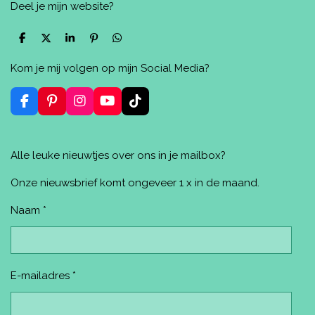
Deel je mijn website?
D
D
S
P
D
e
e
h
i
e
l
e
a
n
l
Kom je mij volgen op mijn Social Media?
e
l
r
n
e
n
e
e
n
n
F
P
I
Y
T
a
i
n
o
i
c
n
s
u
k
e
t
t
T
T
Alle leuke nieuwtjes over ons in je mailbox?
b
e
a
u
o
o
r
g
b
k
o
e
r
e
Onze nieuwsbrief komt ongeveer 1 x in de maand.
k
s
a
t
m
Naam *
E-mailadres *