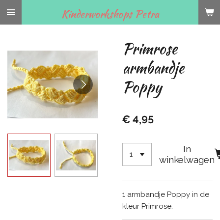
Ga
Kinderworkshops Petra
direct
naar
Primrose
de
hoofdinhoud
armbandje
Poppy
€ 4,95
In
winkelwagen
1 armbandje Poppy in de
kleur Primrose.