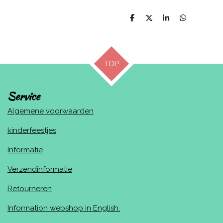
D
D
S
D
e
e
h
e
l
e
a
l
e
l
r
e
n
e
n
TOP
Service
Algemene voorwaarden
kinderfeestjes
Informatie
Verzendinformatie
Retourneren
Information webshop in English.