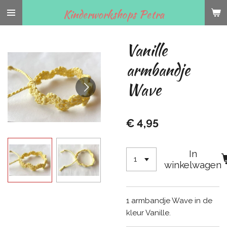
Ga
Kinderworkshops Petra
direct
naar
Vanille
de
hoofdinhoud
armbandje
Wave
€ 4,95
In
winkelwagen
1 armbandje Wave in de
kleur Vanille.