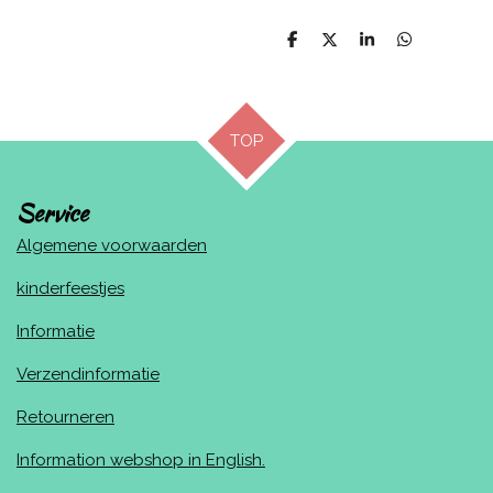
D
D
S
D
e
e
h
e
l
e
a
l
e
l
r
e
n
e
n
TOP
Service
Algemene voorwaarden
kinderfeestjes
Informatie
Verzendinformatie
Retourneren
Information webshop in English.