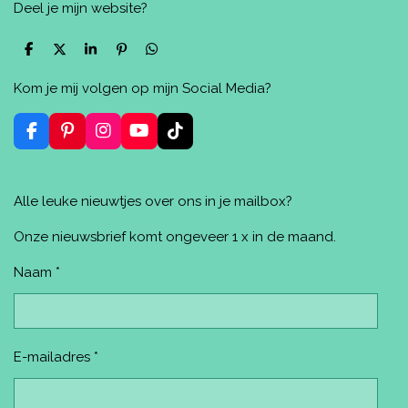
Deel je mijn website?
D
D
S
P
D
e
e
h
i
e
l
e
a
n
l
Kom je mij volgen op mijn Social Media?
e
l
r
n
e
n
e
e
n
n
F
P
I
Y
T
a
i
n
o
i
c
n
s
u
k
e
t
t
T
T
Alle leuke nieuwtjes over ons in je mailbox?
b
e
a
u
o
o
r
g
b
k
o
e
r
e
Onze nieuwsbrief komt ongeveer 1 x in de maand.
k
s
a
t
m
Naam *
E-mailadres *