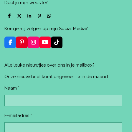
Deel je mijn website?
D
D
S
P
D
e
e
h
i
e
l
e
a
n
l
Kom je mij volgen op mijn Social Media?
e
l
r
n
e
n
e
e
n
n
F
P
I
Y
T
a
i
n
o
i
c
n
s
u
k
e
t
t
T
T
Alle leuke nieuwtjes over ons in je mailbox?
b
e
a
u
o
o
r
g
b
k
o
e
r
e
Onze nieuwsbrief komt ongeveer 1 x in de maand.
k
s
a
t
m
Naam *
E-mailadres *