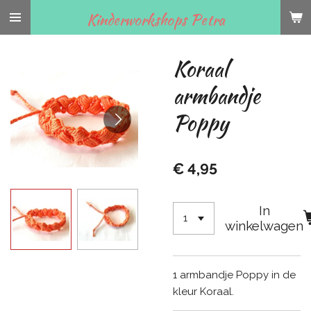
Ga
Kinderworkshops Petra
direct
naar
Koraal
de
hoofdinhoud
armbandje
Poppy
€ 4,95
In
winkelwagen
1 armbandje Poppy in de
kleur Koraal.