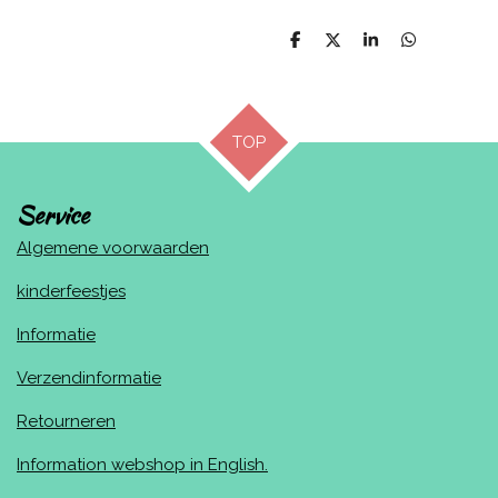
D
D
S
D
e
e
h
e
l
e
a
l
e
l
r
e
n
e
n
TOP
Service
Algemene voorwaarden
kinderfeestjes
Informatie
Verzendinformatie
Retourneren
Information webshop in English.