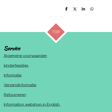
D
D
S
D
e
e
h
e
l
e
a
l
e
l
r
e
n
e
n
TOP
Service
Algemene voorwaarden
kinderfeestjes
Informatie
Verzendinformatie
Retourneren
Information webshop in English.