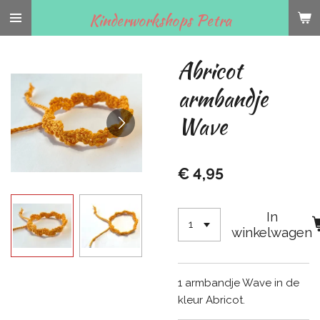
Ga
Kinderworkshops Petra
direct
naar
Abricot
de
hoofdinhoud
armbandje
Wave
€ 4,95
In
winkelwagen
1 armbandje Wave in de
kleur Abricot.