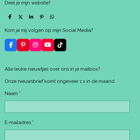
Deel je mijn website?
D
D
S
P
D
e
e
h
i
e
l
e
a
n
l
Kom je mij volgen op mijn Social Media?
e
l
r
n
e
n
e
e
n
n
F
P
I
Y
T
a
i
n
o
i
c
n
s
u
k
e
t
t
T
T
Alle leuke nieuwtjes over ons in je mailbox?
b
e
a
u
o
o
r
g
b
k
o
e
r
e
Onze nieuwsbrief komt ongeveer 1 x in de maand.
k
s
a
t
m
Naam *
E-mailadres *