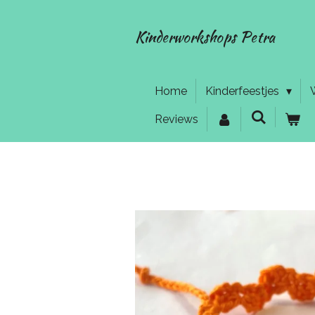
Ga
direct
Kinderworkshops Petra
naar
de
hoofdinhoud
Home
Kinderfeestjes
Reviews