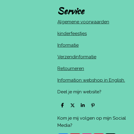
Service
Algemene voorwaarden
kinderfeestjes
Informatie
Verzendinformatie
Retourneren
Information webshop in English.
Deel je mijn website?
D
D
S
P
e
e
h
i
l
e
a
n
Kom je mij volgen op mijn Social
e
l
r
n
n
e
e
Media?
n