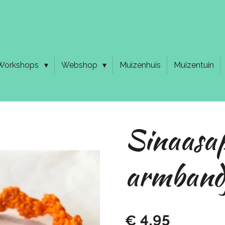
Workshops
Webshop
Muizenhuis
Muizentuin
Sinaasap
armband
€ 4,95