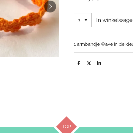
In winkelwag
1 armbandje Wave in de kle
D
D
S
e
e
h
l
e
a
e
l
r
n
e
TOP