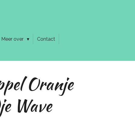
Meer over
Contact
pel Oranje
je Wave