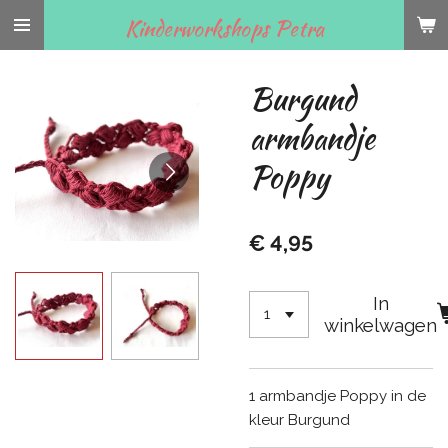
Ga
Kinderworkshops Petra
direct
naar
Burgund
de
hoofdinhoud
armbandje
Poppy
€ 4,95
In
winkelwagen
1 armbandje Poppy in de
kleur Burgund