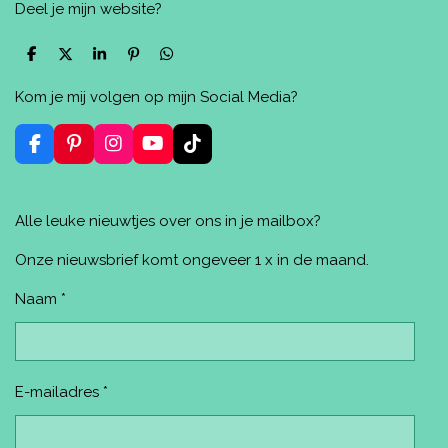
Deel je mijn website?
D
D
S
P
D
e
e
h
i
e
l
e
a
n
l
Kom je mij volgen op mijn Social Media?
e
l
r
n
e
n
e
e
n
n
F
P
I
Y
T
a
i
n
o
i
c
n
s
u
k
e
t
t
T
T
Alle leuke nieuwtjes over ons in je mailbox?
b
e
a
u
o
o
r
g
b
k
o
e
r
e
Onze nieuwsbrief komt ongeveer 1 x in de maand.
k
s
a
t
m
Naam *
E-mailadres *