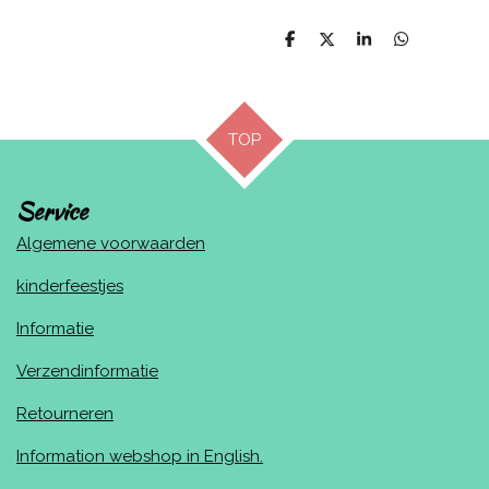
D
D
S
D
e
e
h
e
l
e
a
l
e
l
r
e
n
e
n
TOP
Service
Algemene voorwaarden
kinderfeestjes
Informatie
Verzendinformatie
Retourneren
Information webshop in English.