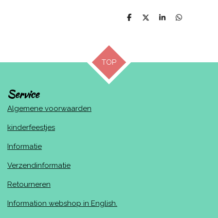
D
D
S
D
e
e
h
e
l
e
a
l
e
l
r
e
n
e
n
TOP
Service
Algemene voorwaarden
kinderfeestjes
Informatie
Verzendinformatie
Retourneren
Information webshop in English.