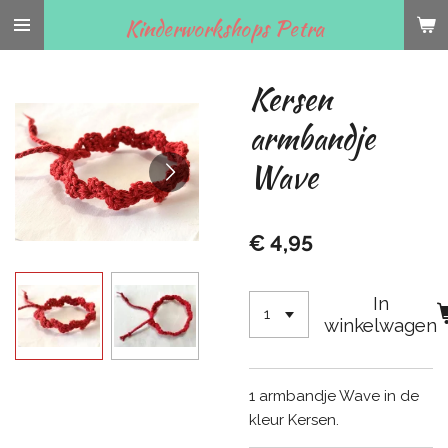
Ga
Kinderworkshops Petra
direct
naar
Kersen
de
hoofdinhoud
armbandje
Wave
€ 4,95
In
winkelwagen
1 armbandje Wave in de
kleur Kersen.