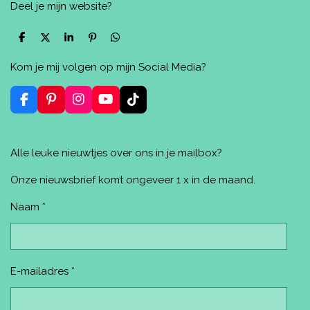
Deel je mijn website?
D
D
S
P
D
e
e
h
i
e
l
e
a
n
l
Kom je mij volgen op mijn Social Media?
e
l
r
n
e
n
e
e
n
n
F
P
I
Y
T
a
i
n
o
i
c
n
s
u
k
e
t
t
T
T
Alle leuke nieuwtjes over ons in je mailbox?
b
e
a
u
o
o
r
g
b
k
o
e
r
e
Onze nieuwsbrief komt ongeveer 1 x in de maand.
k
s
a
t
m
Naam *
E-mailadres *