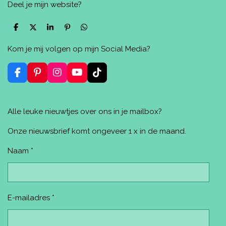
Deel je mijn website?
D
D
S
P
D
e
e
h
i
e
l
e
a
n
l
Kom je mij volgen op mijn Social Media?
e
l
r
n
e
n
e
e
n
n
F
P
I
Y
T
a
i
n
o
i
c
n
s
u
k
e
t
t
T
T
Alle leuke nieuwtjes over ons in je mailbox?
b
e
a
u
o
o
r
g
b
k
o
e
r
e
Onze nieuwsbrief komt ongeveer 1 x in de maand.
k
s
a
t
m
Naam *
E-mailadres *