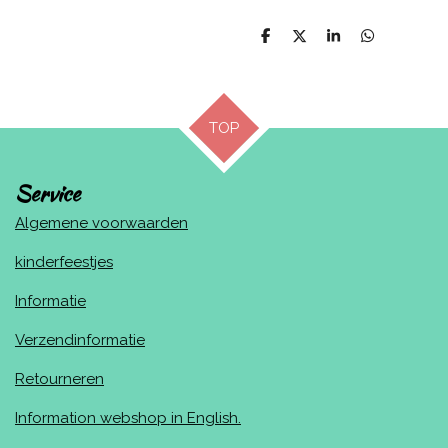
D
D
S
D
e
e
h
e
l
e
a
l
e
l
r
e
n
e
n
TOP
Service
Algemene voorwaarden
kinderfeestjes
Informatie
Verzendinformatie
Retourneren
Information webshop in English.