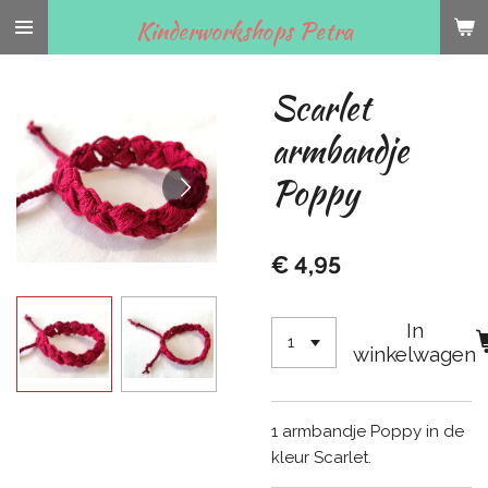
Ga
Kinderworkshops Petra
direct
naar
Scarlet
de
hoofdinhoud
armbandje
Poppy
€ 4,95
In
winkelwagen
1 armbandje Poppy in de
kleur Scarlet.