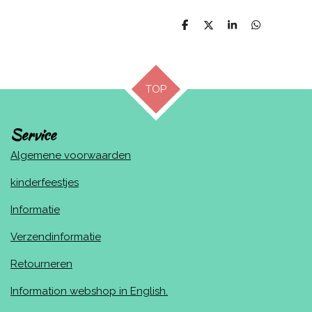
D
D
S
D
e
e
h
e
l
e
a
l
e
l
r
e
n
e
n
TOP
Service
Algemene voorwaarden
kinderfeestjes
Informatie
Verzendinformatie
Retourneren
Information webshop in English.