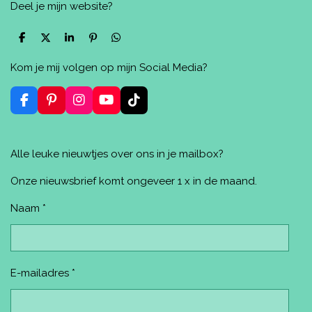
Deel je mijn website?
D
D
S
P
D
e
e
h
i
e
l
e
a
n
l
Kom je mij volgen op mijn Social Media?
e
l
r
n
e
n
e
e
n
n
F
P
I
Y
T
a
i
n
o
i
c
n
s
u
k
e
t
t
T
T
Alle leuke nieuwtjes over ons in je mailbox?
b
e
a
u
o
o
r
g
b
k
o
e
r
e
Onze nieuwsbrief komt ongeveer 1 x in de maand.
k
s
a
t
m
Naam *
E-mailadres *