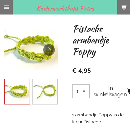
Ga
Kinderworkshops Petra
direct
naar
Pistache
de
hoofdinhoud
armbandje
Poppy
€ 4,95
In
winkelwagen
1 armbandje Poppy in de
kleur Pistache.