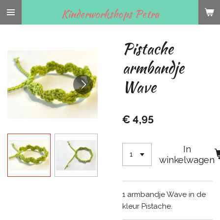
Ga
Kinderworkshops Petra
direct
naar
Pistache
de
hoofdinhoud
armbandje
Wave
€ 4,95
In
winkelwagen
1 armbandje Wave in de
kleur Pistache.