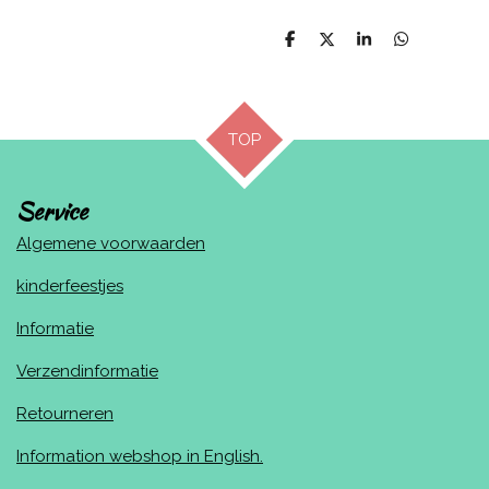
D
D
S
D
e
e
h
e
l
e
a
l
e
l
r
e
n
e
n
TOP
Service
Algemene voorwaarden
kinderfeestjes
Informatie
Verzendinformatie
Retourneren
Information webshop in English.