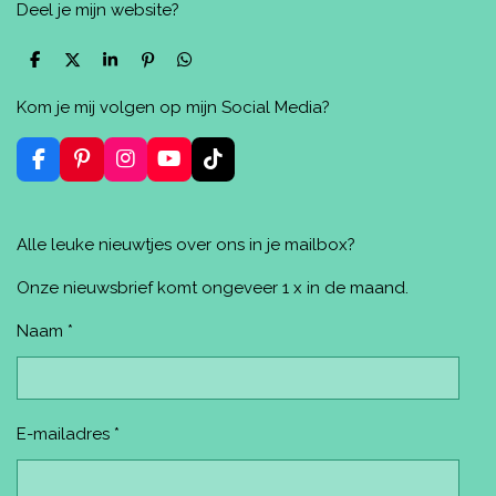
Deel je mijn website?
D
D
S
P
D
e
e
h
i
e
l
e
a
n
l
Kom je mij volgen op mijn Social Media?
e
l
r
n
e
n
e
e
n
n
F
P
I
Y
T
a
i
n
o
i
c
n
s
u
k
e
t
t
T
T
Alle leuke nieuwtjes over ons in je mailbox?
b
e
a
u
o
o
r
g
b
k
o
e
r
e
Onze nieuwsbrief komt ongeveer 1 x in de maand.
k
s
a
t
m
Naam *
E-mailadres *