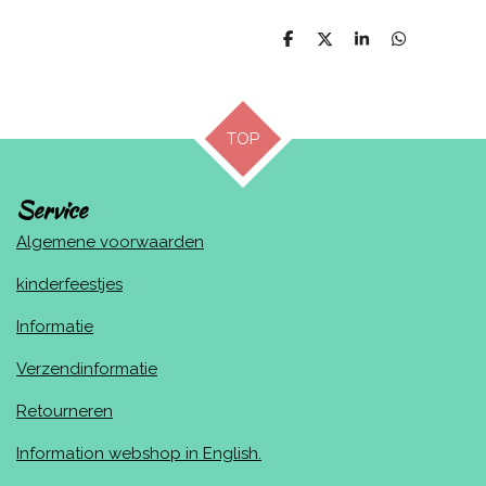
D
D
S
D
e
e
h
e
l
e
a
l
e
l
r
e
n
e
n
TOP
Service
Algemene voorwaarden
kinderfeestjes
Informatie
Verzendinformatie
Retourneren
Information webshop in English.