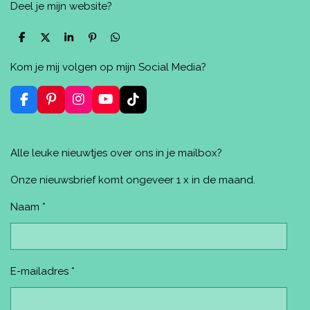
Deel je mijn website?
D
D
S
P
D
e
e
h
i
e
l
e
a
n
l
Kom je mij volgen op mijn Social Media?
e
l
r
n
e
n
e
e
n
n
F
P
I
Y
T
a
i
n
o
i
c
n
s
u
k
e
t
t
T
T
Alle leuke nieuwtjes over ons in je mailbox?
b
e
a
u
o
o
r
g
b
k
o
e
r
e
Onze nieuwsbrief komt ongeveer 1 x in de maand.
k
s
a
t
m
Naam *
E-mailadres *