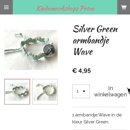
Ga
Kinderworkshops Petra
direct
naar
Silver Green
de
hoofdinhoud
armbandje
Wave
€ 4,95
In
winkelwagen
1 armbandje Wave in de
kleur Silver Green.