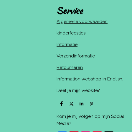
Service
Algemene voorwaarden
kinderfeestjes
Informatie
Verzendinformatie
Retourneren
Information webshop in English.
Deel je mijn website?
D
D
S
P
e
e
h
i
l
e
a
n
Kom je mij volgen op mijn Social
e
l
r
n
n
e
e
Media?
n