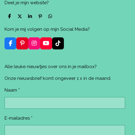
Deel je mijn website?
D
D
S
P
D
e
e
h
i
e
l
e
a
n
l
Kom je mij volgen op mijn Social Media?
e
l
r
n
e
n
e
e
n
n
F
P
I
Y
T
a
i
n
o
i
c
n
s
u
k
e
t
t
T
T
Alle leuke nieuwtjes over ons in je mailbox?
b
e
a
u
o
o
r
g
b
k
o
e
r
e
Onze nieuwsbrief komt ongeveer 1 x in de maand.
k
s
a
t
m
Naam *
E-mailadres *