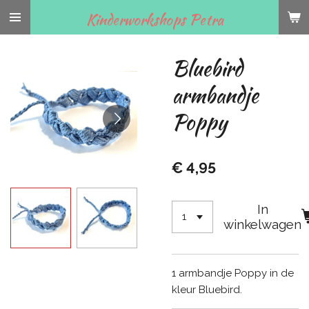
Ga
Kinderworkshops Petra
direct
naar
Bluebird
de
hoofdinhoud
armbandje
Poppy
€ 4,95
In
winkelwagen
1 armbandje Poppy in de
kleur Bluebird.