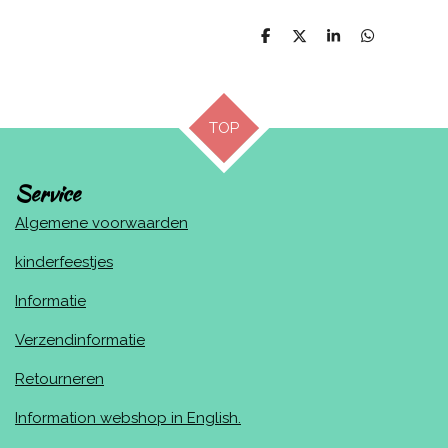
D
D
S
D
e
e
h
e
l
e
a
l
e
l
r
e
n
e
n
TOP
Service
Algemene voorwaarden
kinderfeestjes
Informatie
Verzendinformatie
Retourneren
Information webshop in English.