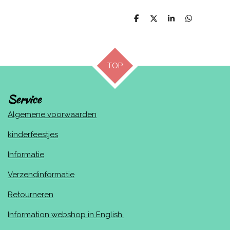
D
D
S
D
e
e
h
e
l
e
a
l
e
l
r
e
n
e
n
TOP
Service
Algemene voorwaarden
kinderfeestjes
Informatie
Verzendinformatie
Retourneren
Information webshop in English.