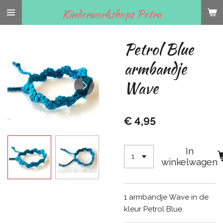
Ga
Kinderworkshops Petra
direct
naar
Petrol Blue
de
hoofdinhoud
armbandje
Wave
€ 4,95
In
winkelwagen
1 armbandje Wave in de
kleur Petrol Blue.