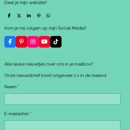
Deel je mijn website?
D
D
S
P
D
e
e
h
i
e
l
e
a
n
l
Kom je mij volgen op mijn Social Media?
e
l
r
n
e
n
e
e
n
n
F
P
I
Y
T
a
i
n
o
i
c
n
s
u
k
e
t
t
T
T
Alle leuke nieuwtjes over ons in je mailbox?
b
e
a
u
o
o
r
g
b
k
o
e
r
e
Onze nieuwsbrief komt ongeveer 1 x in de maand.
k
s
a
t
m
Naam *
E-mailadres *