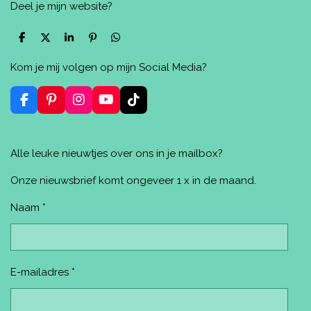
Deel je mijn website?
D
D
S
P
D
e
e
h
i
e
l
e
a
n
l
Kom je mij volgen op mijn Social Media?
e
l
r
n
e
n
e
e
n
n
F
P
I
Y
T
a
i
n
o
i
c
n
s
u
k
e
t
t
T
T
Alle leuke nieuwtjes over ons in je mailbox?
b
e
a
u
o
o
r
g
b
k
o
e
r
e
Onze nieuwsbrief komt ongeveer 1 x in de maand.
k
s
a
t
m
Naam *
E-mailadres *