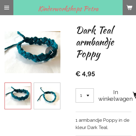
Ga
Kinderworkshops Petra
direct
naar
Dark Teal
de
hoofdinhoud
armbandje
Poppy
€ 4,95
In
winkelwagen
1 armbandje Poppy in de
kleur Dark Teal.