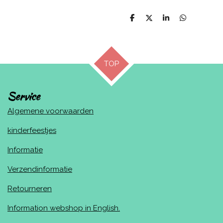
D
D
S
D
e
e
h
e
l
e
a
l
e
l
r
e
n
e
n
TOP
Service
Algemene voorwaarden
kinderfeestjes
Informatie
Verzendinformatie
Retourneren
Information webshop in English.