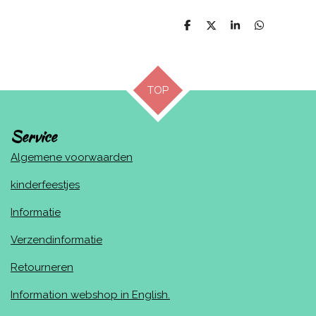
D
D
S
D
e
e
h
e
l
e
a
l
e
l
r
e
n
e
n
TOP
Service
Algemene voorwaarden
kinderfeestjes
Informatie
Verzendinformatie
Retourneren
Information webshop in English.