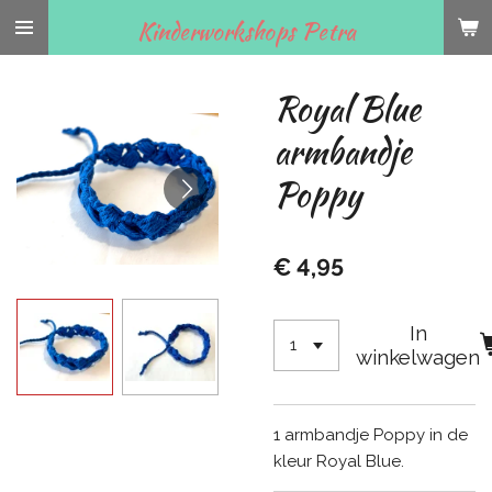
Ga
Kinderworkshops Petra
direct
naar
Royal Blue
de
hoofdinhoud
armbandje
Poppy
€ 4,95
In
winkelwagen
1 armbandje Poppy in de
kleur Royal Blue.