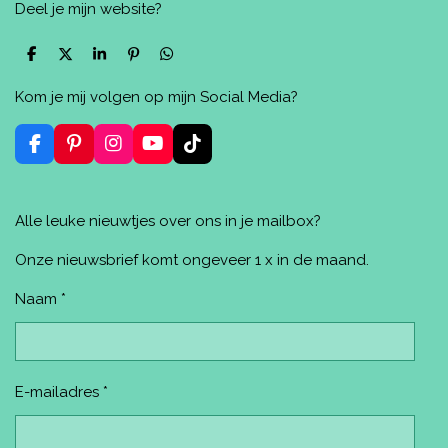
Deel je mijn website?
D
D
S
P
D
e
e
h
i
e
l
e
a
n
l
Kom je mij volgen op mijn Social Media?
e
l
r
n
e
n
e
e
n
n
F
P
I
Y
T
a
i
n
o
i
c
n
s
u
k
e
t
t
T
T
Alle leuke nieuwtjes over ons in je mailbox?
b
e
a
u
o
o
r
g
b
k
o
e
r
e
Onze nieuwsbrief komt ongeveer 1 x in de maand.
k
s
a
t
m
Naam *
E-mailadres *